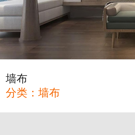
墙布
分类：
墙布