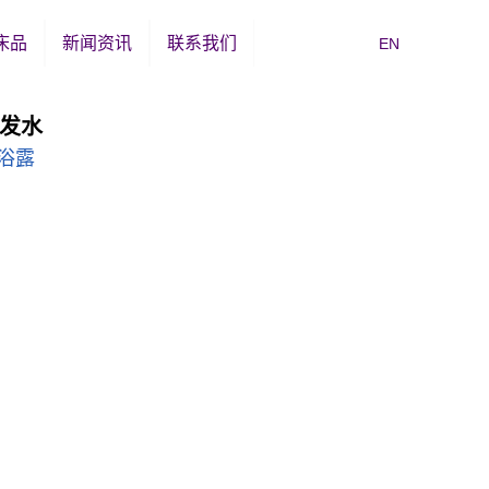
床品
新闻资讯
联系我们
EN
发水
浴露