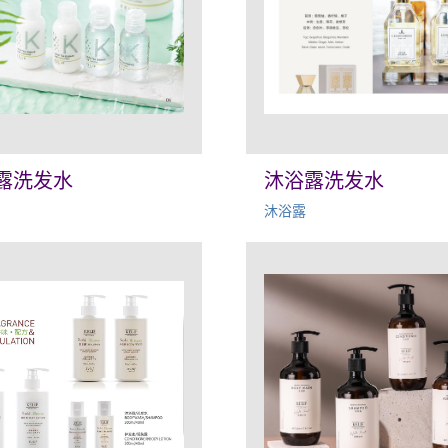
露洗发水
沐浴露洗发水
沐浴露