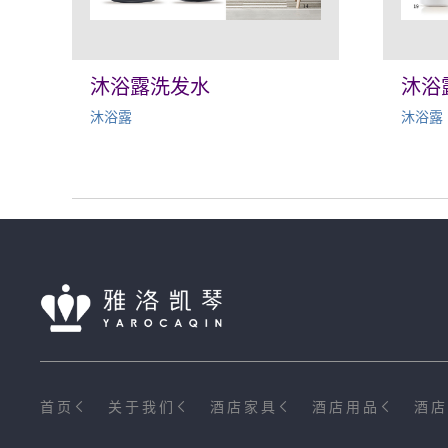
沐浴露洗发水
沐浴
沐浴露
沐浴露
首页
关于我们
酒店家具
酒店用品
酒