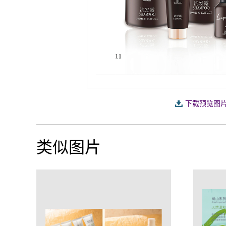
下载预览图
类似图片